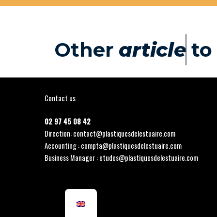
Other
a
r
t
i
c
l
e
s
t
Contact us
02 97 45 08 42
Direction: contact@plastiquesdelestuaire.com
Accounting : compta@plastiquesdelestuaire.com
Business Manager : etudes@plastiquesdelestuaire.com