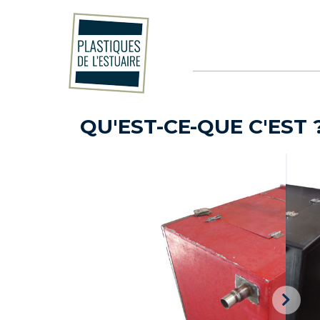
Les Plastiques de l'Estuaire
Customised plastics solutions
QU'EST-CE-QUE C'EST 