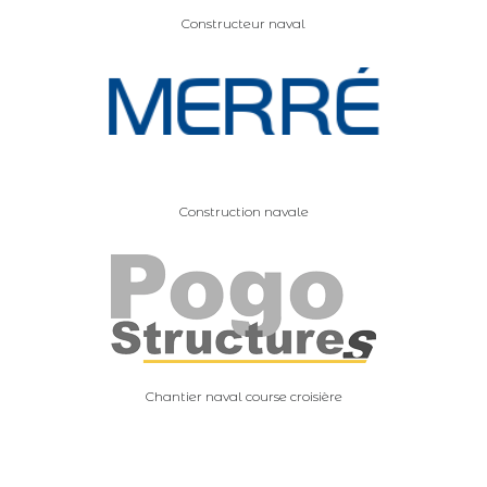
Constructeur naval
Construction navale
Chantier naval course croisière