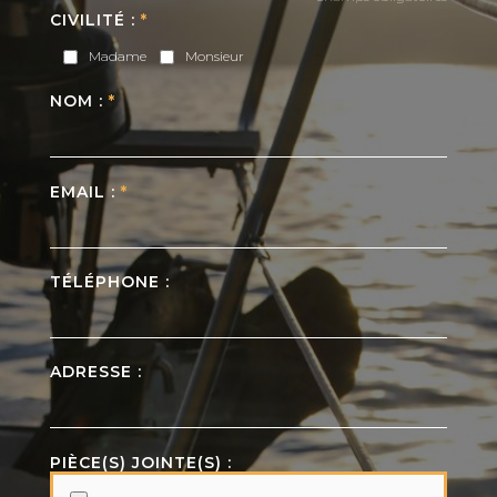
CIVILITÉ :
*
Madame
Monsieur
NOM :
*
EMAIL :
*
TÉLÉPHONE :
ADRESSE :
PIÈCE(S) JOINTE(S) :